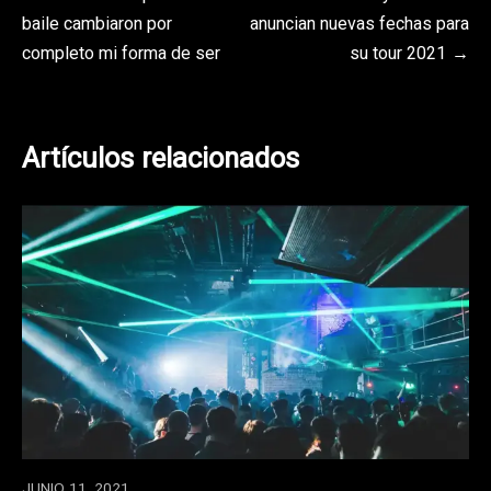
Navegación
baile cambiaron por
anuncian nuevas fechas para
de
completo mi forma de ser
su tour 2021
entradas
Artículos relacionados
JUNIO 11, 2021