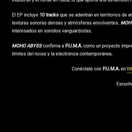
industrial y el noise en Italia, lo que aporta una dimensión 
El EP incluye
10 tracks
que se adentran en territorios de 
texturas sonoras densas y atmósferas envolventes.
MOH
interesados en sonidos vanguardistas.
MOHO ABYSS
confirma a
P.U.M.A.
como un proyecto impre
límites del noise y la electrónica contemporánea.
Conéctate con
P.U.M.A.
en
ht
Escuc