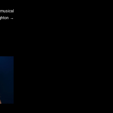
 musical
ghton