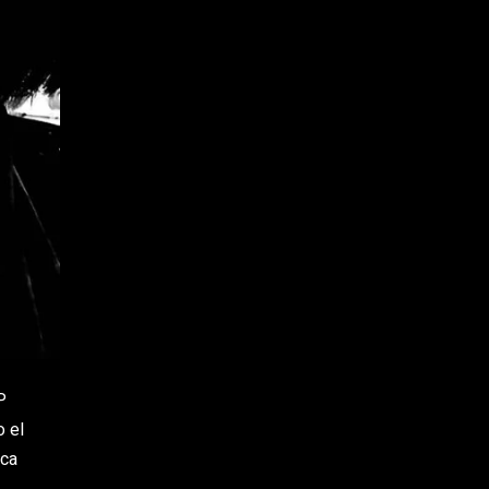
P
o el
ica