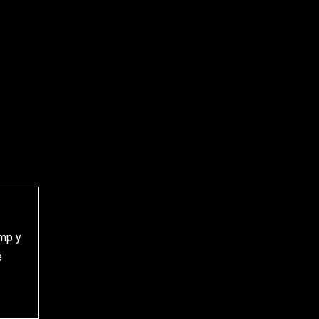
ump y
e