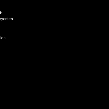
e
 oyentes
 los