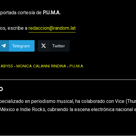
 portada cortesía de
P.U.M.A.
os, escribe a
redaccion@random.lat
Telegram
Twitter
 ABYSS
MONICA CALANNI RINDINA
P.U.M.A
o
pecializado en periodismo musical, ha colaborado con Vice (Th
éxico e Indie Rocks, cubriendo la escena electrónica nacional 