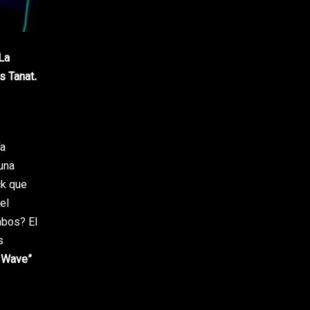
La
 Tanat.
ía
una
ck que
el
mbos? El
s
 Wave”