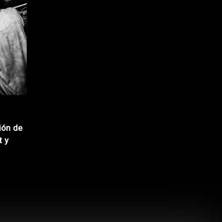
ión de
t y