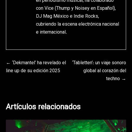
en periodismo musical, ha colaborado
con Vice (Thump y Noisey en Español),
DJ Mag México e Indie Rocks,
cubriendo la escena electrónica nacional
e internacional.
Navegación
‘Dekmantel’ ha revelado el
‘Tabletten’: un viaje sonoro
line up de su edición 2025
global al corazón del
de
techno
entradas
Artículos relacionados