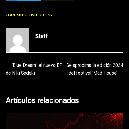
KOMPAKT
PUSHER TONY
Staff
Navegación
‘Blue Dream’, el nuevo EP
Se aproxima la edición 2024
de Niki Sadeki
del festival ‘Mad House’
de
entradas
Artículos relacionados