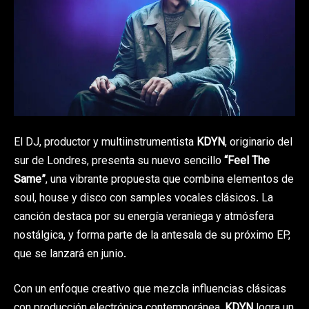
El DJ, productor y multiinstrumentista
KDYN
, originario del
sur de Londres, presenta su nuevo sencillo
“Feel The
Same”
, una vibrante propuesta que combina elementos de
soul, house y disco con samples vocales clásicos. La
canción destaca por su energía veraniega y atmósfera
nostálgica, y forma parte de la antesala de su próximo EP,
que se lanzará en junio.
Con un enfoque creativo que mezcla influencias clásicas
con producción electrónica contemporánea,
KDYN
logra un