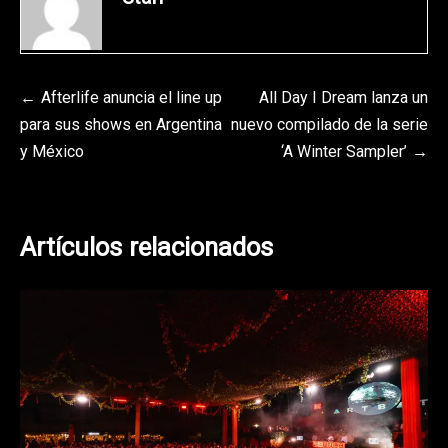
Navegación
Afterlife anuncia el line up
All Day I Dream lanza un
para sus shows en Argentina
nuevo compilado de la serie
de
y México
‘A Winter Sampler’
entradas
Artículos relacionados