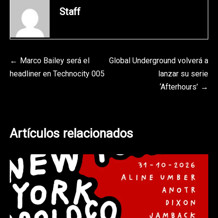
Staff
Navegación
Marco Bailey será el
Global Underground volverá a
headliner en Technocity 005
lanzar su serie
de
‘Afterhours’
entradas
Artículos relacionados