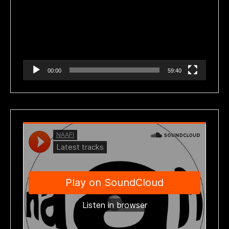
vídeo
00:00
59:40