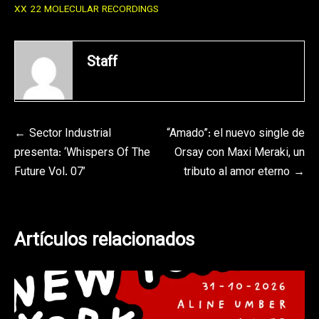
XX 22 MOLECULAR RECORDINGS
Staff
Navegación
Sector Industrial
“Amado”: el nuevo single de
presenta: ‘Whispers Of The
Orsay con Maxi Meraki, un
de
Future Vol. 07’
tributo al amor eterno
entradas
Artículos relacionados