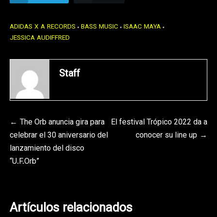
ADIDAS X A RECORDS
BASS MUSIC
ISAAC MAYA
JESSICA AUDIFFRED
Staff
Navegación
The Orb anuncia gira para
El festival Trópico 2022 da a
celebrar el 30 aniversario del
conocer su line up
de
lanzamiento del disco
entradas
“U.F.Orb”
Artículos relacionados