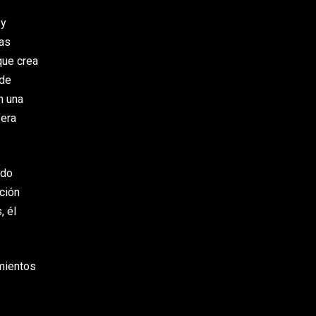
 y
ías
 que crea
 de
n una
fera
ndo
ción
, él
amientos