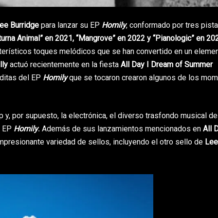
ee Burridge
para lanzar su EP
Homily
, conformado por tres pista
turna Animal” en 2021, “Mangrove” en 2022 y “Pianologic” en 20
terísticos toques melódicos que se han convertido en un eleme
lly
actuó recientemente en la fiesta
All Day I Dream of Summer
éditas del EP
Homily
que se tocaron crearon algunos de los mo
 y, por supuesto, la electrónica, el diverso trasfondo musical de
l EP
Homily
. Además de sus lanzamientos mencionados en
All 
mpresionante variedad de sellos, incluyendo el otro sello de
Lee