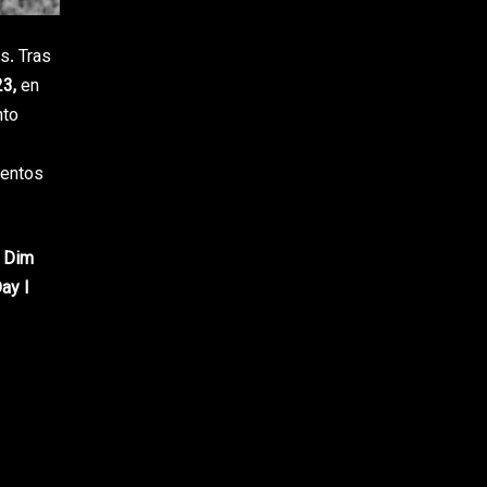
s. Tras
23,
en
nto
mentos
Dim
Day I