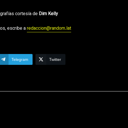
grafías cortesía de
Dim Kelly
os, escribe a
redaccion@random.lat
Telegram
Twitter