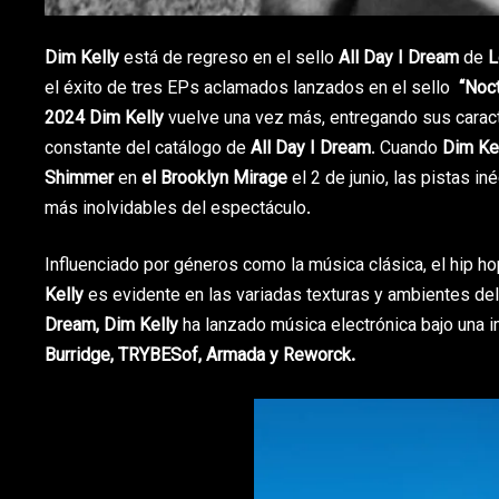
Dim Kelly
está de regreso en el sello
All Day I Dream
de
L
el éxito de tres EPs aclamados lanzados en el sello
“Noc
2024 Dim Kelly
vuelve una vez más, entregando sus carac
constante del catálogo de
All Day I Dream
. Cuando
Dim Ke
Shimmer
en
el Brooklyn Mirage
el 2 de junio, las pistas in
más inolvidables del espectáculo.
Influenciado por géneros como la música clásica, el hip hop
Kelly
es evidente en las variadas texturas y ambientes de
Dream, Dim Kelly
ha lanzado música electrónica bajo una i
Burridge, TRYBESof, Armada y Reworck.