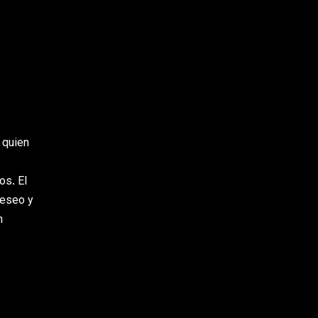
n quien
os. El
deseo y
n