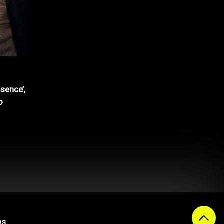
sence’,
o
es
.