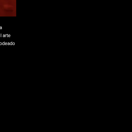
a
 arte
 Rodeado