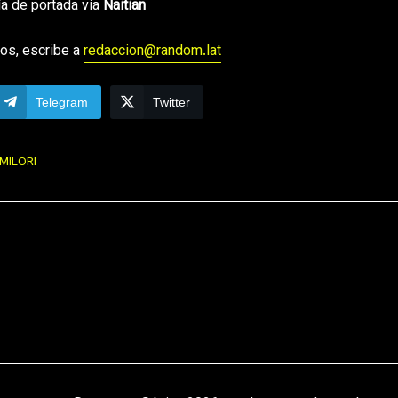
ía de portada vía
Naitian
os, escribe a
redaccion@random.lat
Telegram
Twitter
MILORI