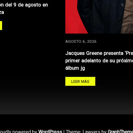
n del 9 de agosto en
za
AGOSTO 6, 2026
Jacques Greene presenta ‘Pre
primer adelanto de su próxim
álbum jg
LEER MÁS
roudly powered by
WordPress
|
Theme: Lawyers by
GraphThem