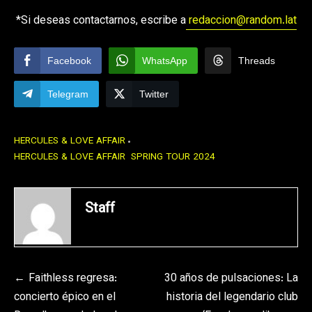
*Si deseas contactarnos, escribe a
redaccion@random.lat
Facebook
WhatsApp
Threads
Telegram
Twitter
HERCULES & LOVE AFFAIR
HERCULES & LOVE AFFAIR SPRING TOUR 2024
Staff
Navegación
Faithless regresa:
30 años de pulsaciones: La
concierto épico en el
historia del legendario club
de