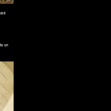
tará
de un