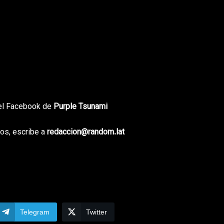
 el Facebook de
Purple Tsunami
os, escribe a
redaccion@random.lat
Telegram
Twitter