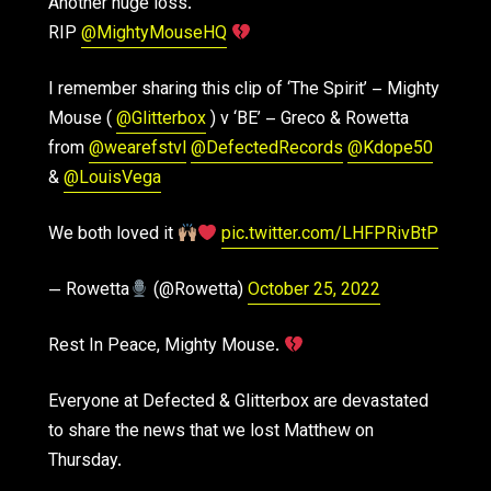
Another huge loss.
RIP
@MightyMouseHQ
I remember sharing this clip of ‘The Spirit’ – Mighty
Mouse (
@Glitterbox
) v ‘BE’ – Greco & Rowetta
from
@wearefstvl
@DefectedRecords
@Kdope50
&
@LouisVega
We both loved it
pic.twitter.com/LHFPRivBtP
— Rowetta
(@Rowetta)
October 25, 2022
Rest In Peace, Mighty Mouse.
Everyone at Defected & Glitterbox are devastated
to share the news that we lost Matthew on
Thursday.