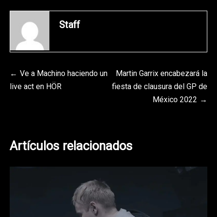
Staff
Navegación
Ve a Machino haciendo un
Martin Garrix encabezará la
live act en HÖR
fiesta de clausura del GP de
de
México 2022
entradas
Artículos relacionados