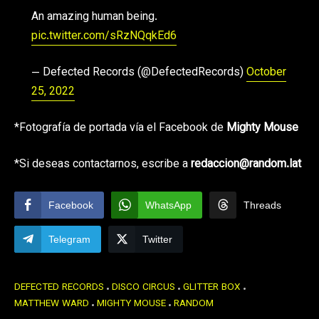
An amazing human being.
pic.twitter.com/sRzNQqkEd6
— Defected Records (@DefectedRecords)
October
25, 2022
*Fotografía de portada vía el Facebook de
Mighty Mouse
*Si deseas contactarnos, escribe a
redaccion@random.lat
Facebook
WhatsApp
Threads
Telegram
Twitter
DEFECTED RECORDS
DISCO CIRCUS
GLITTER BOX
MATTHEW WARD
MIGHTY MOUSE
RANDOM