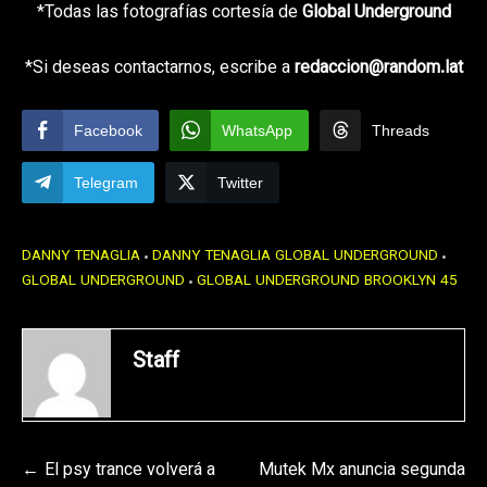
*Todas las fotografías cortesía de
Global Underground
*Si deseas contactarnos, escribe a
redaccion@random.lat
Facebook
WhatsApp
Threads
Telegram
Twitter
DANNY TENAGLIA
DANNY TENAGLIA GLOBAL UNDERGROUND
GLOBAL UNDERGROUND
GLOBAL UNDERGROUND BROOKLYN 45
Staff
Navegación
El psy trance volverá a
Mutek Mx anuncia segunda