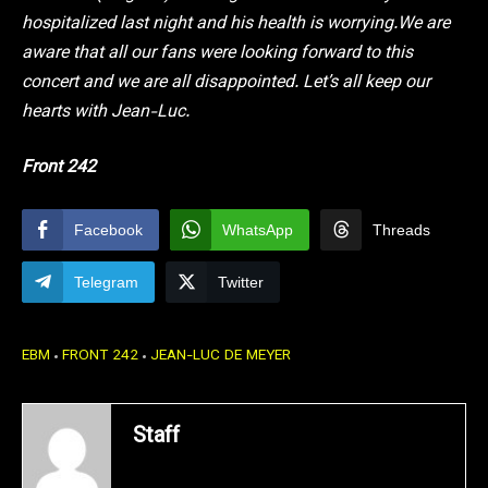
hospitalized last night and his health is worrying.We are
aware that all our fans were looking forward to this
concert and we are all disappointed. Let’s all keep our
hearts with Jean-Luc.
Front 242
Facebook
WhatsApp
Threads
Telegram
Twitter
EBM
FRONT 242
JEAN-LUC DE MEYER
Staff