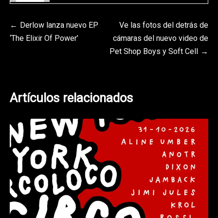
Navegación
Derlow lanza nuevo EP
Ve las fotos del detrás de
‘The Elixir Of Power’
cámaras del nuevo video de
de
Pet Shop Boys y Soft Cell
entradas
Artículos relacionados