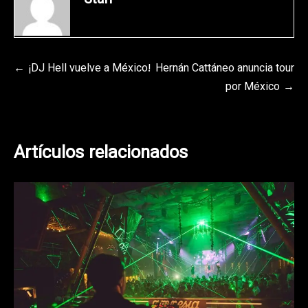
Staff
Navegación
¡DJ Hell vuelve a México!
Hernán Cattáneo anuncia tour
por México
de
entradas
Artículos relacionados