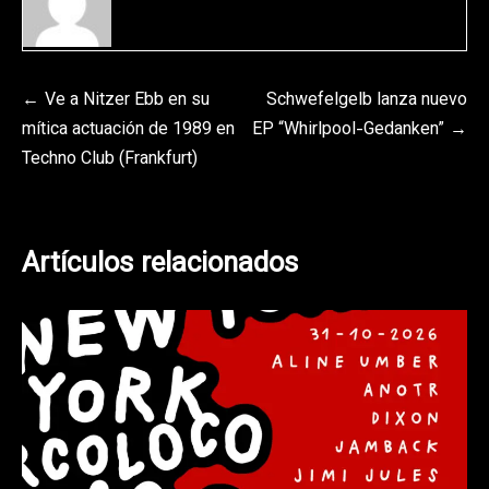
Navegación
Ve a Nitzer Ebb en su
Schwefelgelb lanza nuevo
mítica actuación de 1989 en
EP “Whirlpool-Gedanken”
de
Techno Club (Frankfurt)
entradas
Artículos relacionados