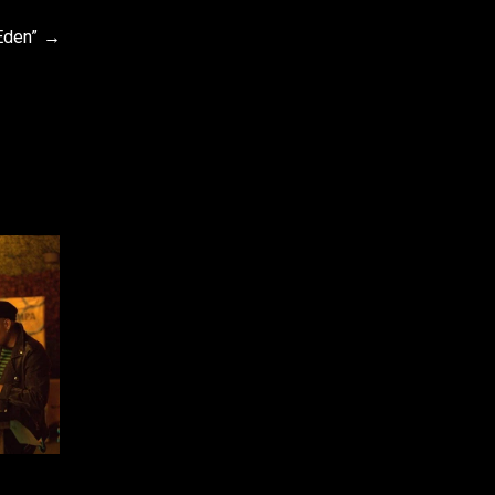
Eden”