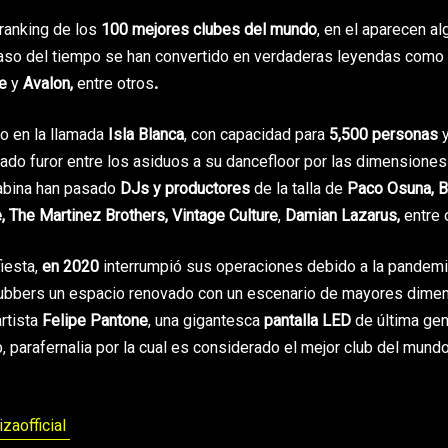
ranking de los
100 mejores clubes del mundo
, en el aparecen a
l paso del tiempo se han convertido en verdaderas leyendas como
ce
y
Avalon,
entre otros
.
do en la llamada
Isla Blanca
, con capacidad para
5,500 personas
usado furor entre los asiduos a su dancefloor por las dimensiones
cabina han pasado
DJs y productores
de la talla de
Paco Osuna, B
 The Martinez Brothers, Vintage Culture
,
Damian Lazarus,
entre 
iesta,
en 2020
interrumpió sus operaciones debido a la pandemia
clubbers un espacio renovado con un escenario de mayores dime
artista
Felipe Pantone
, una gigantesca
pantalla LED
de última gen
b, parafernalia por la cual es considerado el mejor club del mund
zaofficial