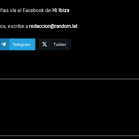
afías vía el Facebook de
Hï Ibiza
os, escribe a
redaccion@random.lat
Telegram
Twitter