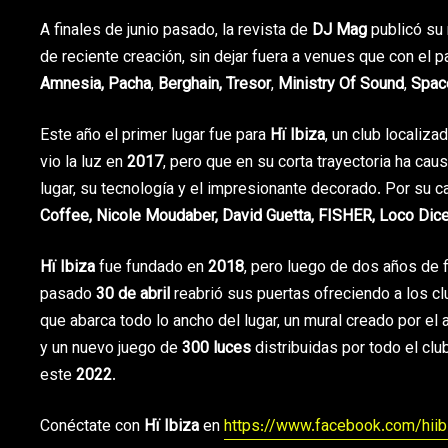
A finales de junio pasado, la revista de
DJ Mag
publicó su 
de reciente creación, sin dejar fuera a venues que con e
Amnesia, Pacha
,
Berghain, Tresor
,
Ministry Of Sound
,
Spa
Este año el primer lugar fue para
Hï Ibiza
, un club localiza
vio la luz en
2017
, pero que en su corta trayectoria ha ca
lugar, su tecnología y el impresionante decorado. Por su 
Coffee, Nicole Moudaber, David Guetta, FISHER, Loco Dice,
Hï Ibiza
fue fundado en
2018
, pero luego de dos años de f
pasado
30 de abril
reabrió sus puertas ofreciendo a los 
que abarca todo lo ancho del lugar, un mural creado por el 
y un nuevo juego de
300 luces
distribuidas por todo el clu
este
2022
.
Conéctate con
Hï Ibiza
en
https://www.facebook.com/hiibi