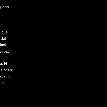
lgunos
y que
 del
lack
otros.
. El
nsiones
eración
o en