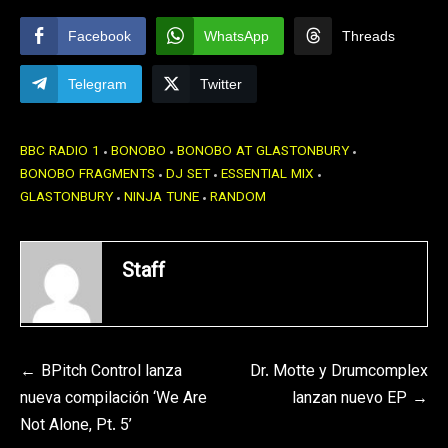
Facebook
WhatsApp
Threads
Telegram
Twitter
BBC RADIO 1
BONOBO
BONOBO AT GLASTONBURY
BONOBO FRAGMENTS
DJ SET
ESSENTIAL MIX
GLASTONBURY
NINJA TUNE
RANDOM
Staff
Navegación
BPitch Control lanza
Dr. Motte y Drumcomplex
nueva compilación ‘We Are
lanzan nuevo EP
de
Not Alone, Pt. 5’