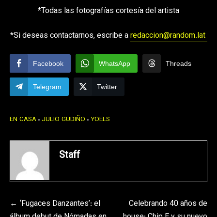
*Todas las fotografías cortesía del artista
*Si deseas contactarnos, escribe a
redaccion@random.lat
Facebook
WhatsApp
Threads
Telegram
Twitter
EN CASA
JULIO GUDIÑO
YOËLS
Staff
Navegación
‘Fugaces Danzantes’: el
Celebrando 40 años de