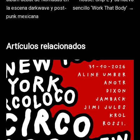
álbum debut de Nómadas en
house: Chip E y su nuevo
de
la escena darkwave y post-
sencillo ‘Work That Body’
entradas
punk mexicana
Artículos relacionados