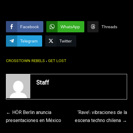
Facebook
WhatsApp
Threads
Telegram
Twitter
CROSSTOWN REBELS
GET LOST
Staff
Navegación
HÖR Berlin anuncia
‘Rave’: vibraciones de la
presentaciones en México
escena techno chilena
de