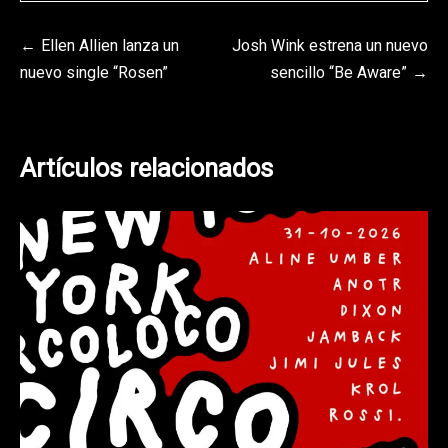
Navegación
Ellen Allien lanza un
Josh Wink estrena un nuevo
nuevo single “Rosen”
sencillo “Be Aware”
de
entradas
Artículos relacionados