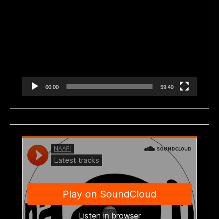
Reproductor
de
vídeo
00:00
59:40