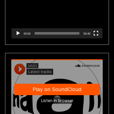
vídeo
00:00
59:40