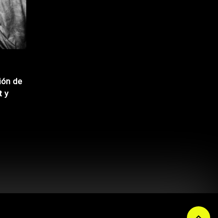
ión de
t y