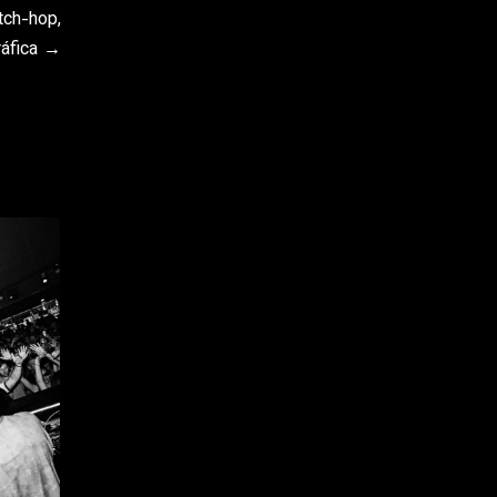
tch-hop,
áfica