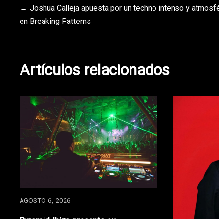
Navegación
Joshua Calleja apuesta por un techno intenso y atmosf
en Breaking Patterns
de
entradas
Artículos relacionados
AGOSTO 6, 2026