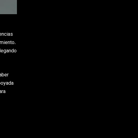
encias
imiento.
llegando
aber
apoyada
ara