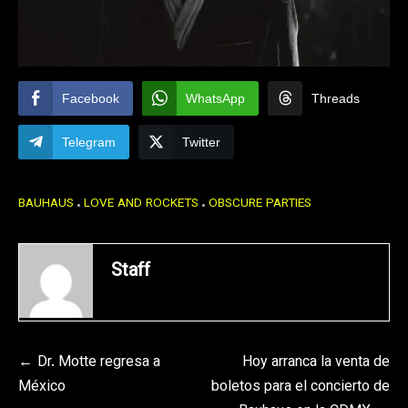
Facebook
WhatsApp
Threads
Telegram
Twitter
BAUHAUS
LOVE AND ROCKETS
OBSCURE PARTIES
Staff
Navegación
Dr. Motte regresa a
Hoy arranca la venta de
México
boletos para el concierto de
de