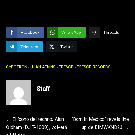
Facebook
WhatsApp
Threads
Telegram
Twitter
CYBOTRON
JUAN ATKINS
TRESOR
TRESOR RECORDS
Staff
Navegación
El ícono del techno, ‘Alan
“Born In Mexico” revela line
Oldham (DJ T-1000)’, volverá
up de BIMWKND23
de