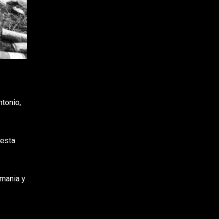
tonio,
 esta
emania y