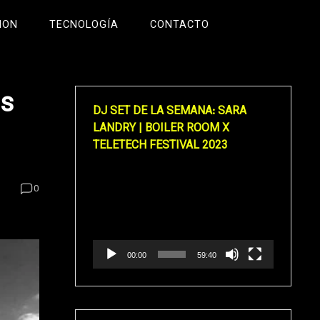
ION
TECNOLOGÍA
CONTACTO
os
DJ SET DE LA SEMANA: SARA
LANDRY | BOILER ROOM X
TELETECH FESTIVAL 2023
Reproductor
0
de
vídeo
00:00
59:40