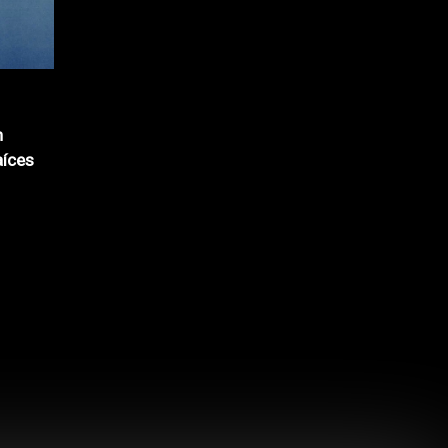
n
aíces