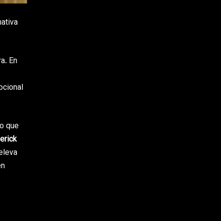
nativa
a. En
ocional
no que
erick
eleva
én