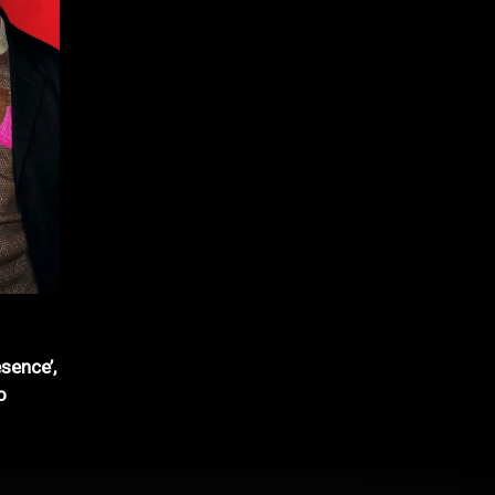
sence’,
o