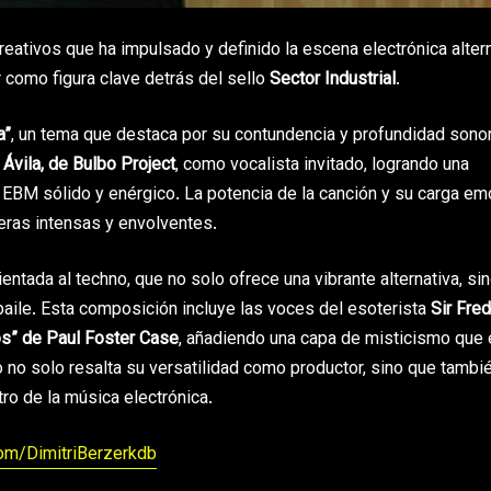
reativos que ha impulsado y definido la escena electrónica alter
 como figura clave detrás del sello
Sector Industrial
.
a”
, un tema que destaca por su contundencia y profundidad sonor
Ávila, de Bulbo Project
, como vocalista invitado, logrando una
EBM sólido y enérgico. La potencia de la canción y su carga em
eras intensas y envolventes.
entada al techno, que no solo ofrece una vibrante alternativa, si
baile. Esta composición incluye las voces del esoterista
Sir Fred
os” de Paul Foster Case
, añadiendo una capa de misticismo que 
o no solo resalta su versatilidad como productor, sino que tambi
tro de la música electrónica.
om/DimitriBerzerkdb