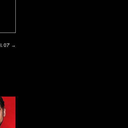
. 07’