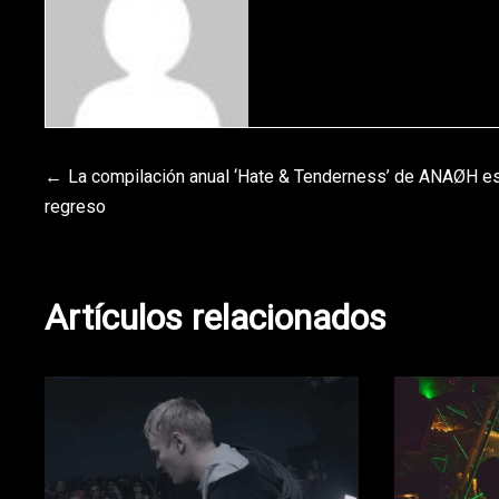
Navegación
La compilación anual ‘Hate & Tenderness’ de ANAØH e
regreso
de
entradas
Artículos relacionados