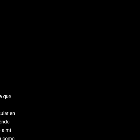
a que
ular en
rando
 a mi
va como