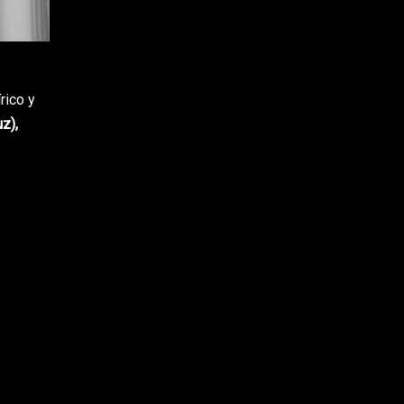
rico y
z),