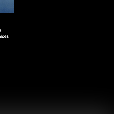
n
aíces