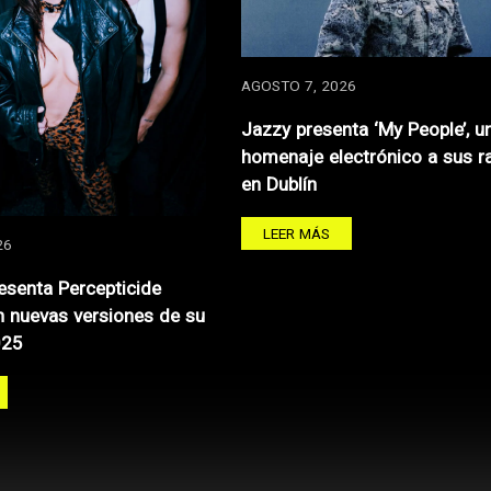
AGOSTO 7, 2026
Jazzy presenta ‘My People’, u
homenaje electrónico a sus r
en Dublín
LEER MÁS
26
resenta Percepticide
 nuevas versiones de su
025