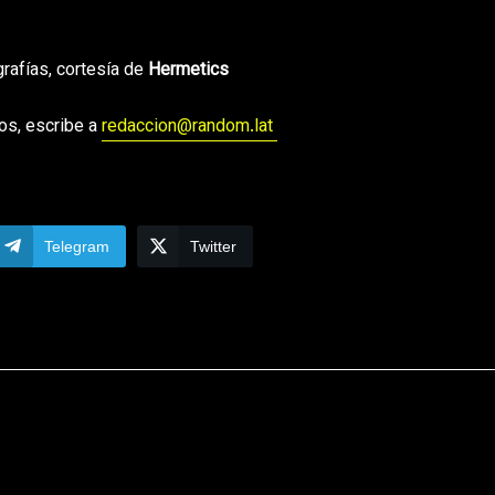
grafías, cortesía de
Hermetics
os, escribe a
redaccion@random.lat
Telegram
Twitter