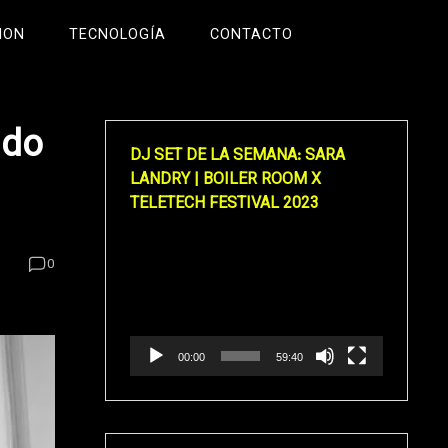
ION
TECNOLOGÍA
CONTACTO
ndo
DJ SET DE LA SEMANA: SARA
LANDRY | BOILER ROOM X
TELETECH FESTIVAL 2023
Reproductor
0
de
vídeo
00:00
59:40