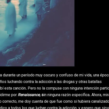
a durante un período muy oscuro y confuso de mi vida, una époc
os luchando contra la adicción a las drogas y otras batallas
í esta canción. Pero no la compuse con ninguna intención partic
cidirme por
Renaissance
, s
in ninguna razón específica. Ahora, mi
no correcto, me doy cuenta de que fue como si hubiera canalizado
edico a todos los que luchan contra la adicción, y espero que sir