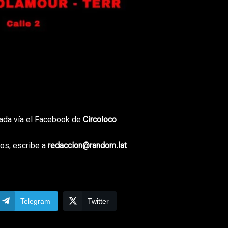
tada vía el Facebook de
Circoloco
os, escribe a
redaccion@random.lat
Telegram
Twitter