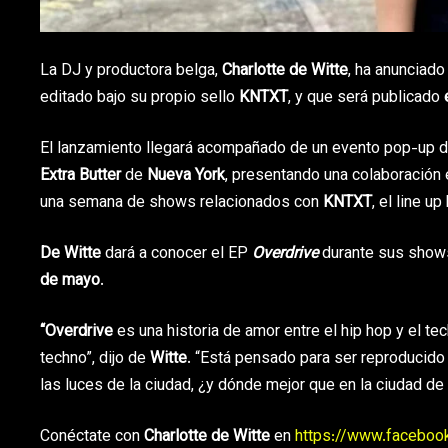
La DJ y productora belga,
Charlotte de Witte
, ha anunciad
editado bajo su propio sello
KNTXT
, y que será publicado
e
El lanzamiento llegará acompañado de un evento pop-up de
Extra Butter
de
Nueva York
, presentando una colaboración 
una semana de shows relacionados con
KNTXT
, el line u
De Witte
dará a conocer el EP
Overdrive
durante sus sho
de mayo
.
“Overdrive
es una historia de amor entre el hip hop y el t
techno”, dijo de
Witte
. “Está pensado para ser reproducid
las luces de la ciudad, ¿y dónde mejor que en la ciudad de
Conéctate con
Charlotte de Witte
en
https://www.faceboo