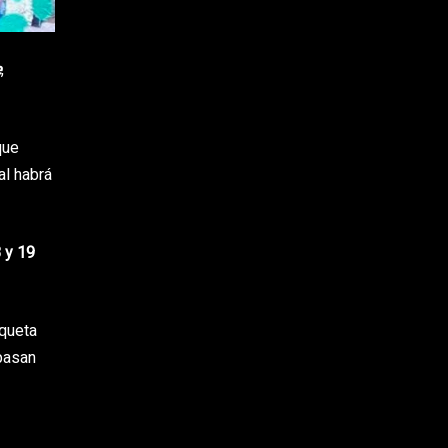
e
,
que
al habrá
 y 19
aqueta
pasan