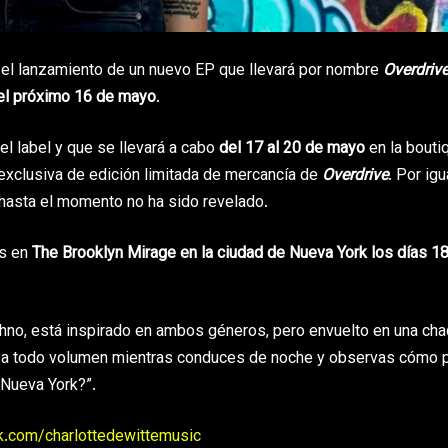
o el lanzamiento de un nuevo EP que llevará por nombre
Overdriv
l próximo 16 de mayo
.
l label y que se llevará a cabo
del 17 al 20 de mayo
en la bouti
exclusiva de edición limitada de mercancía de
Overdrive
. Por igu
p hasta el momento no ha sido revelado.
ws en
The Brooklyn Mirage en la ciudad de Nueva York los días 18
echno, está inspirado en ambos géneros, pero envuelto en una ch
o a todo volumen mientras conduces de noche y observas cómo 
 Nueva York?”.
k.com/charlottedewittemusic