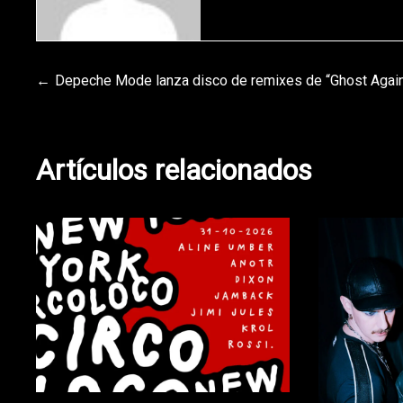
Navegación
Depeche Mode lanza disco de remixes de “Ghost Agai
de
Artículos relacionados
entradas