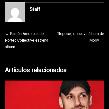
Staff
Navegación
Ramón Amezcua de
‘Reprise’, el nuevo álbum de
Nortec Collective estrena
Moby
de
álbum
entradas
Artículos relacionados