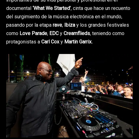
importantes de su vida personal y profesional en el
documental
‘What We Started’
, cinta que hace un recuento
del surgimiento de la música electrónica en el mundo,
pasando por la etapa
rave
,
Ibiza
y los grandes festivales
como
Love Parade
,
EDC
y
Creamflieds
, teniendo como
protagonistas a
Carl Cox
y
Martin Garrix
.