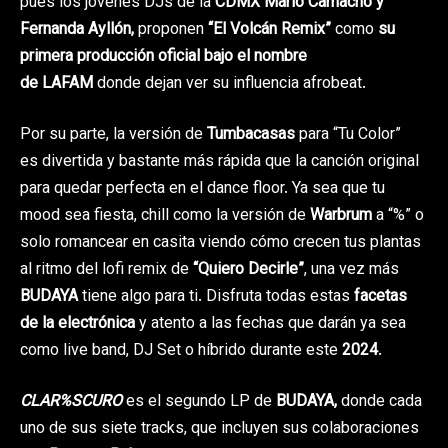
pues
los jóvenes DJs de la
CDMX
Mario Camacho y
Fernanda Ayllón,
proponen
“El Volcán Remix”
como
su
primera producción oficial bajo el nombre
de LAFAM
donde dejan ver su influencia afrobeat.
Por su parte, la versión de
Tumbacasas
para “Tu Color”
es divertida y bastante más rápida que la canción original
para quedar perfecta en el dance floor. Ya sea que tu
mood sea fiesta, chill como la versión de
Warbrum
a “%” o
solo romancear en casita viendo cómo crecen tus plantas
al ritmo del lofi remix de
“Quiero Decirle”
, una vez más
BUDAYA
tiene algo para ti. Disfruta todas estas
facetas
de la electrónica
y atento a las fechas que darán ya sea
como live band, DJ Set o híbrido durante este
2024
.
CLAR%SCURO
es el segundo LP de
BUDAYA,
donde cada
uno de sus siete tracks, que incluyen sus colaboraciones