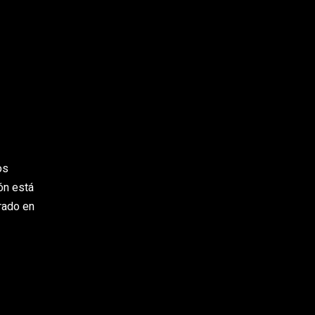
os
ón está
irado en