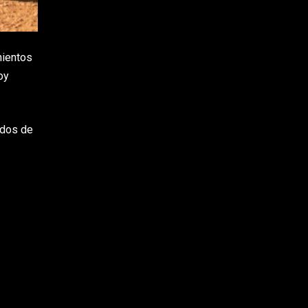
mientos
oy
ados de