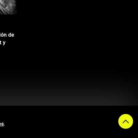
ión de
t y
es
.