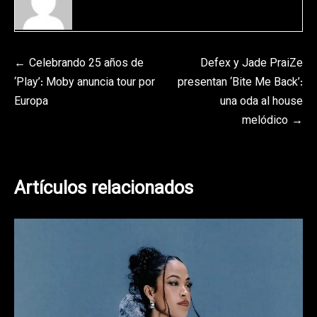
Navegación
Celebrando 25 años de
Defex y Jade PraiZe
‘Play’: Moby anuncia tour por
presentan ‘Bite Me Back’:
de
Europa
una oda al house
entradas
melódico
Artículos relacionados