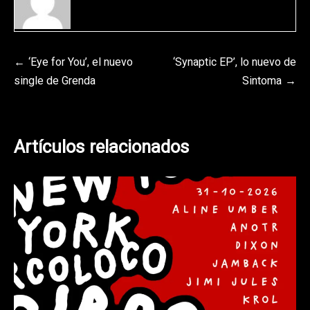
Navegación
‘Eye for You’, el nuevo
‘Synaptic EP’, lo nuevo de
single de Grenda
Sintoma
de
entradas
Artículos relacionados