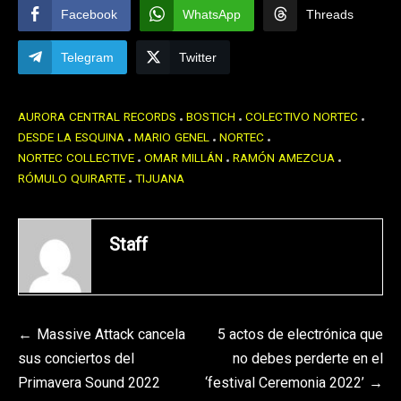
Facebook
WhatsApp
Threads
Telegram
Twitter
AURORA CENTRAL RECORDS
BOSTICH
COLECTIVO NORTEC
DESDE LA ESQUINA
MARIO GENEL
NORTEC
NORTEC COLLECTIVE
OMAR MILLÁN
RAMÓN AMEZCUA
RÓMULO QUIRARTE
TIJUANA
Staff
Navegación
Massive Attack cancela
5 actos de electrónica que
sus conciertos del
no debes perderte en el
de
Primavera Sound 2022
‘festival Ceremonia 2022’