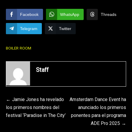
Facebook
WhatsApp
Threads
Telegram
Twitter
BOILER ROOM
Staff
Navegación
Jamie Jones ha revelado
Amsterdam Dance Event ha
los primeros nombres del
anunciado los primeros
de
festival ‘Paradise in The City’
ponentes para el programa
entradas
ADE Pro 2025