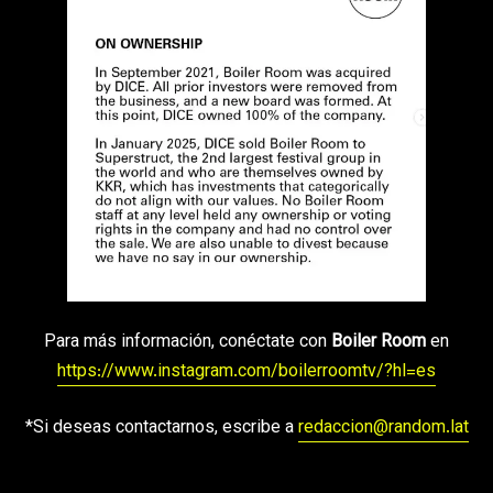
Para más información, conéctate con
Boiler Room
en
https://www.instagram.com/boilerroomtv/?hl=es
*Si deseas contactarnos, escribe a
redaccion@random.lat