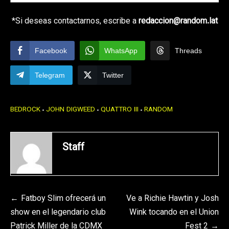
*Si deseas contactarnos, escribe a
redaccion@random.lat
Facebook
WhatsApp
Threads
Telegram
Twitter
BEDROCK
JOHN DIGWEED
QUATTRO III
RANDOM
Staff
Navegación
Fatboy Slim ofrecerá un
Ve a Richie Hawtin y Josh
show en el legendario club
Wink tocando en el Union
de
Patrick Miller de la CDMX
Fest 2