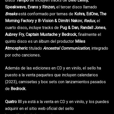
disco
Tempo
se incluyen tracks de
Dino Lenny,
Speakwave, Evans y Rinzen;
el tercer disco llamado
Breaks
está conformado por temas de
Kohra, EdOne, The
Morning Factory y B-Vision & Dimitri Nakov;
Redux,
el
cuarto disco
,
incluye tracks de
Pug & Dan, Randall Jones,
Aubrey Fry, Captain Mustache y Bedrock;
finalmente el
quinto disco es un álbum del productor
Miles
Atmospheric
titulado
Ancestral Communication
, integrado
por ocho canciones.
Además de las ediciones en CD y en vinilo, el sello ha
puesto a la venta paquetes que incluyen calendarios
(2023), camisetas y box sets con lanzamientos pasados
de
Bedrock
.
Quatro III
ya está a la venta en CD y en vinilo, y los puedes
adquirir en el sitio web oficial del sello