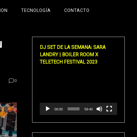
ION
TECNOLOGÍA
CONTACTO
u
DJ SET DE LA SEMANA: SARA
LANDRY | BOILER ROOM X
TELETECH FESTIVAL 2023
Reproductor
0
de
vídeo
00:00
59:40