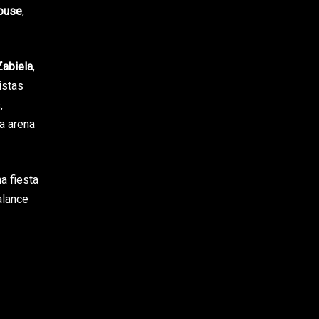
ouse
,
abiela
,
istas
,
la arena
a fiesta
alance