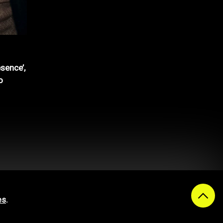
sence’,
o
es
.