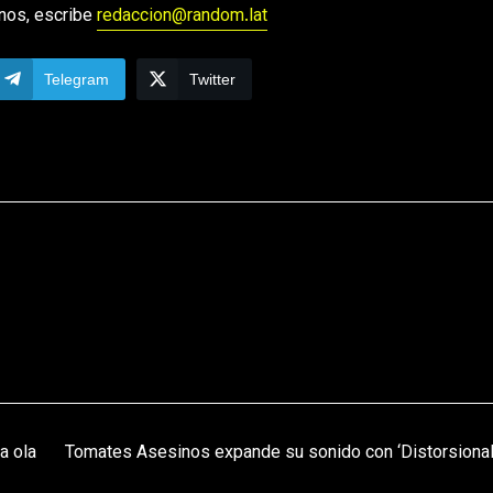
nos, escribe
redaccion@random.lat
Telegram
Twitter
a ola
Tomates Asesinos expande su sonido con ‘Distorsional