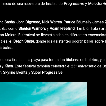
l inicio de una nueva era de fiestas de
Progressive
y
Melodic H
omo
Sasha
,
John Digweed
,
Nick Warren
,
Patrice Bäumel
y
James Z
breaks como
Stanton Warriors
y
Adam Freeland
. También habrá art
ss Melera
. El festival se llevará a cabo en diferentes escenarios
ales, el
Beach Stage
, donde los asistentes podrán bailar sobre 
árboles.
 una fiesta en la playa para todos los titulares de boletos, y un
h
y
Khen
. Este festival también celebrará el 25º aniversario de B
n
,
Skyline Events
y
Super Progressive
.