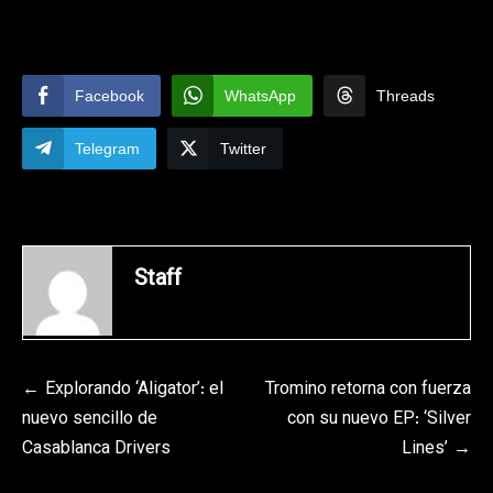
Facebook
WhatsApp
Threads
Telegram
Twitter
Staff
Navegación
Explorando ‘Aligator’: el
Tromino retorna con fuerza
nuevo sencillo de
con su nuevo EP: ‘Silver
de
Casablanca Drivers
Lines’
entradas