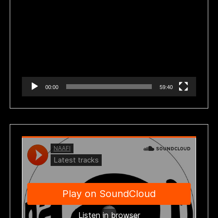
Reproductor
de
vídeo
00:00
59:40