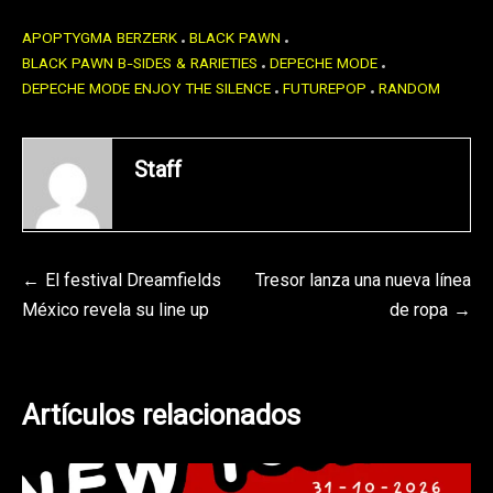
APOPTYGMA BERZERK
BLACK PAWN
BLACK PAWN B-SIDES & RARIETIES
DEPECHE MODE
DEPECHE MODE ENJOY THE SILENCE
FUTUREPOP
RANDOM
Staff
Navegación
El festival Dreamfields
Tresor lanza una nueva línea
México revela su line up
de ropa
de
entradas
Artículos relacionados