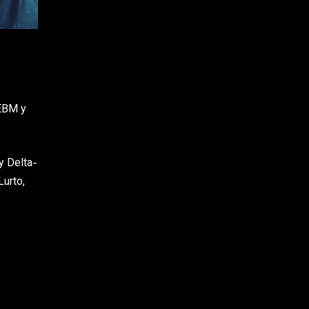
 EBM y
y Delta-
Lurto,