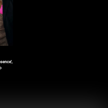
sence’,
o