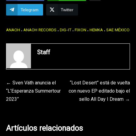
Telegram
Twitter
ANAOH
ANAOH RECORDS
DIG-IT
FIXON
HEMKA
SAE MÉXICO
Staff
Navegación
Sven Väth anuncia el
“Lost Desert” está de vuelta
“L’Esperanza Summertour
con nuevo EP editado bajo el
de
2023”
sello All Day I Dream
entradas
Artículos relacionados