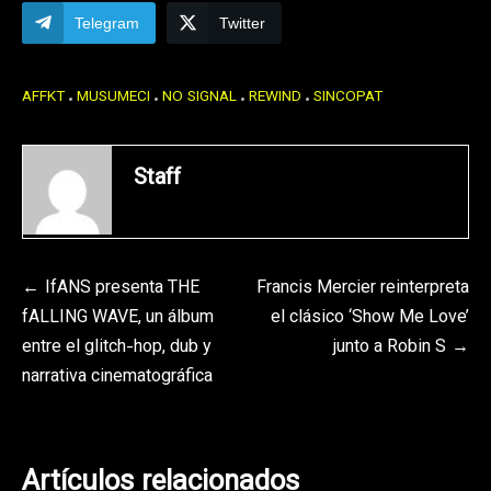
Telegram
Twitter
AFFKT
MUSUMECI
NO SIGNAL
REWIND
SINCOPAT
Staff
Navegación
IfANS presenta THE
Francis Mercier reinterpreta
fALLING WAVE, un álbum
el clásico ‘Show Me Love’
de
entre el glitch-hop, dub y
junto a Robin S
entradas
narrativa cinematográfica
Artículos relacionados