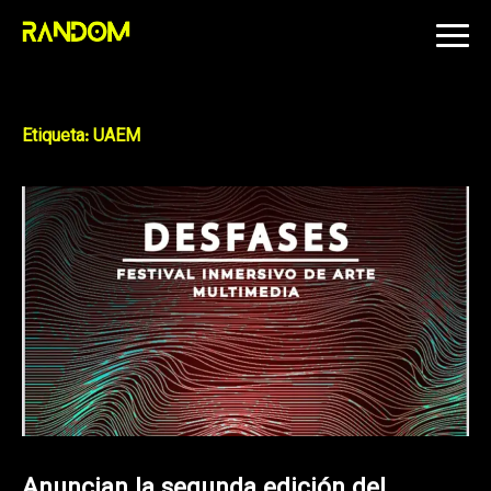
Skip
to
content
Etiqueta:
UAEM
Anuncian la segunda edición del