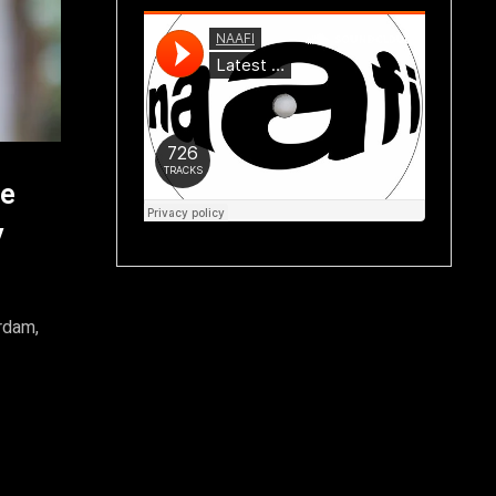
se
y
rdam,